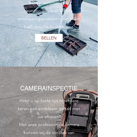
blijven vastzitten. Wij
kunnen u helpen bij elk
verstoppingsprobleem van toilet,
bad, douche,keuken, enz.
BELLEN
CAMERAINSPECTIE
Hebt u op korte tijd meerdere
keren een probleem gehad met
uw aflopen?
Met onze professionele camera
kunnen wij de oorzaak van