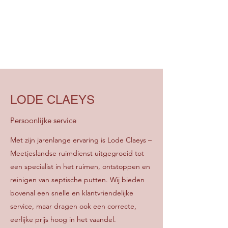
LODE CLAEYS
Persoonlijke service
Met zijn jarenlange ervaring is Lode Claeys –
Meetjeslandse ruimdienst uitgegroeid tot
een specialist in het ruimen, ontstoppen en
reinigen van septische putten. Wij bieden
bovenal een snelle en klantvriendelijke
service, maar dragen ook een correcte,
eerlijke prijs hoog in het vaandel.