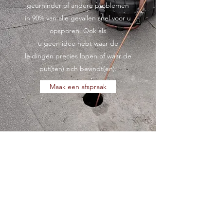
geurhinder of andere problemen
in 90% van alle gevallen snel voor u
opsporen. Ook als
u geen idee hebt waar de
leidingen precies lopen of waar de
put(ten) zich bevindt(en).
Maak een afspraak