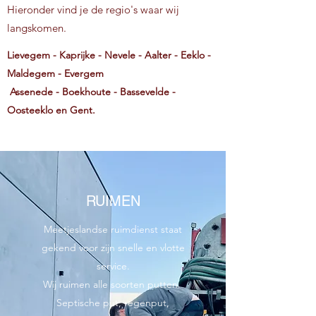
Hieronder vind je de regio's waar wij
langskomen.
Lievegem - Kaprijke - Nevele - Aalter - Eeklo -
Maldegem - Evergem
Assenede - Boekhoute - Bassevelde -
Oosteeklo en Gent.
RUIMEN
Meetjeslandse ruimdienst staat
gekend voor zijn snelle en vlotte
service.
Wij ruimen alle soorten putten.
Septische put, regenput,