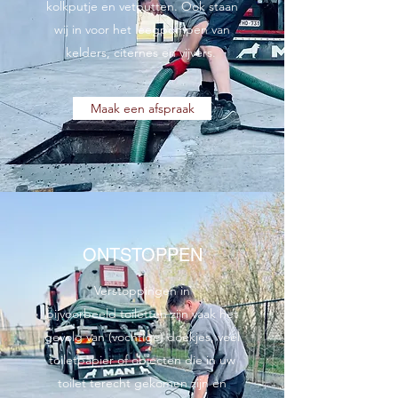
kolkputje en vetputten. Ook staan
wij in voor het leegpompen van
kelders, citernes en vijvers.
Maak een afspraak
ONTSTOPPEN
Verstoppingen in
bijvoorbeeld toiletten zijn vaak het
gevolg van (vochtige) doekjes, veel
toiletpapier of objecten die in uw
toilet terecht gekomen zijn en